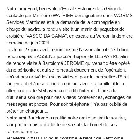
Notre ami Fred, bénévole d’Escale Estuaire de la Gironde,
contacté par Mr Pierre WATHIER consignataire chez WORMS
Services Maritimes et à la demande de la compagnie en
charge du navire, a rendu visite à un marin du paquebot de
croisière "VASCO DA GAMA", en escale au Verdon la dernière
semaine de juin 2024.
Le Jeudi 27 juin, avec le minibus de l’association il s’est donc
rendu depuis BASSENS jusqu’à l’hôpital de LESPARRE afin
de rendre visite à Bartolomé JEROME qui venait d’être opéré
dune péritonite et qui se remettait doucement de l’opération.
Il n’est pas arrivé les mains vides et pour lui permettre d’être
facilement et à discrétion en contact avec sa famille, il lui a
offert une carte SIM avec un crédit d’internet. Libre à lui
d’utiliser à son gré pour des vidéos conférences, échanges de
messages et photos. Pour son téléphone il n’a pas oublié de
prêter un chargeur ...
Notre ami Bartolomé a gratifié notre ami d’un timide sourire,
voir photo, mais qui atteste de sa satisfaction et de ses
remerciements.
Mr Pierre WATHIER nous confirme le retour de Bartolomé